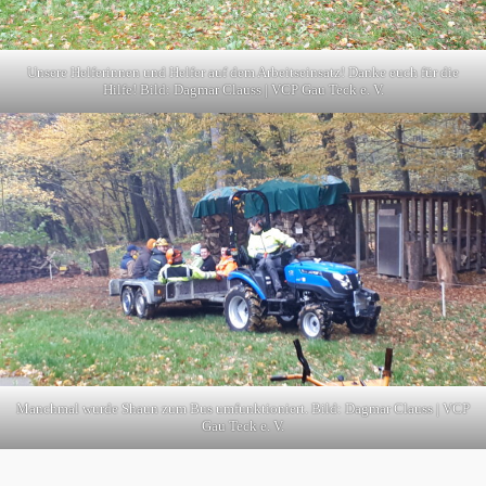
Unsere Helferinnen und Helfer auf dem Arbeitseinsatz! Danke euch für die
Hilfe! Bild: Dagmar Clauss | VCP Gau Teck e. V.
Manchmal wurde Shaun zum Bus umfunktioniert. Bild: Dagmar Clauss | VCP
Gau Teck e. V.