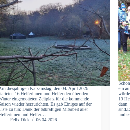
Schon 
Am diesjährigen Karsamstag, den 04. April 2026
ein a
starteten 16 Helferinnen und Helfer den über den
würde,
Winter eingemotteten Zeltplatz für die kommende
19 He
Saison wieder herzurichten. Es gab Einiges auf der
dann, 
Liste zu tun: Dank der tatkräftigen Mitarbeit aller
sind.D
Helferinnen und Helfer…
und 
Felix Dick
06.04.2026