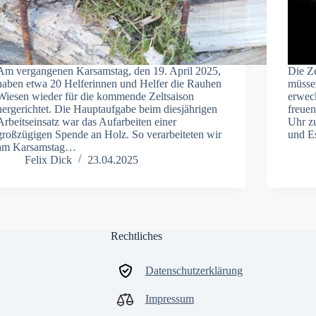
Am vergangenen Karsamstag, den 19. April 2025,
Die Ze
haben etwa 20 Helferinnen und Helfer die Rauhen
müsse
Wiesen wieder für die kommende Zeltsaison
erwec
hergerichtet. Die Hauptaufgabe beim diesjährigen
freue
Arbeitseinsatz war das Aufarbeiten einer
Uhr z
großzügigen Spende an Holz. So verarbeiteten wir
und 
am Karsamstag…
Felix Dick
23.04.2025
Rechtliches
Datenschutzerklärung
Impressum