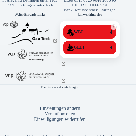
Postlagernd Dettingen unter Teck
DE89 6115 0020 0048 2636 96
73265 Dettingen unter Teck
BIC: ESSLDE66XXX
Bank: Kreissparkasse Esslingen
Weiterführende Links
Umwelthinweise
i
4
WBI
4
GLFI
Privatsphäre-Einstellungen
Einstellungen ändern
Verlauf ansehen
Einwilligungen widerrufen